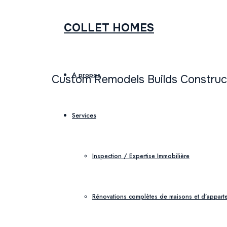
COLLET
COLLET HOMES
HOMES
A propos
Custom Remodels Builds Constru
Services
Inspection / Expertise Immobilière
Rénovations complètes de maisons et d’appart