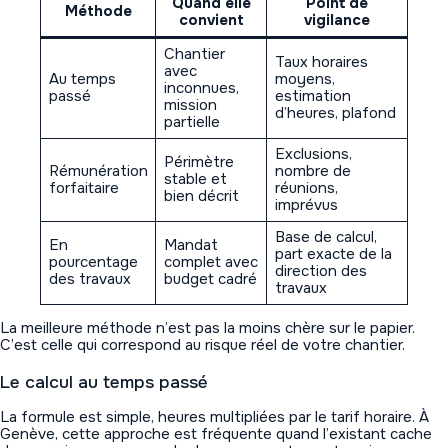
Quand elle
Point de
Méthode
convient
vigilance
Chantier
Taux horaires
avec
Au temps
moyens,
inconnues,
passé
estimation
mission
d’heures, plafond
partielle
Exclusions,
Périmètre
Rémunération
nombre de
stable et
forfaitaire
réunions,
bien décrit
imprévus
Base de calcul,
En
Mandat
part exacte de la
pourcentage
complet avec
direction des
des travaux
budget cadré
travaux
La meilleure méthode n’est pas la moins chère sur le papier.
C’est celle qui correspond au risque réel de votre chantier.
Le calcul au temps passé
La formule est simple, heures multipliées par le tarif horaire. À
Genève, cette approche est fréquente quand l’existant cache