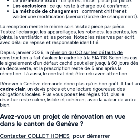
Le périmètre exact
: ce qui est inclus, pièce par pièce.
Les exclusions
: ce qui reste à charge ou à confirmer.
La méthode de changement
: comment chiffrer et
valider une modification (avenant/ordre de changement).
La réception mérite le même soin. Visitez pièce par pièce.
Testez l’éclairage, les appareillages, les robinets, les pentes, les
joints, la ventilation et les portes. Notez les réserves par écrit,
avec délai de reprise et responsable identifié.
Depuis janvier 2026, la
révision du CO sur les défauts de
construction
a fait évoluer le cadre lié à la SIA 118. Selon les cas,
le signalement d’un défaut caché peut aller jusqu’à 60 jours dès
sa découverte, et la prescription reste de 5 ans après la
réception. Là aussi, le contrat doit être relu avec attention.
Rénover à Genève demande donc plus qu’un bon goût. Il faut un
cadre clair
, un devis précis et une lecture rigoureuse des
obligations locales. Plus vous posez les règles tôt, plus le
chantier reste calme, lisible et cohérent avec la valeur de votre
bien.
Avez-vous un projet de rénovation en vue
dans le canton de Genève ?
Contacter COLLET HOMES
pour démarrer