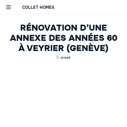
COLLET HOMES
Custom
RÉNOVATION D’UNE
Remodels
Builds
ANNEXE DES ANNÉES 60
Constructions
Rénovations
À VEYRIER (GENÈVE)
Sur
Mesure
SHARE
Genève
Geneva